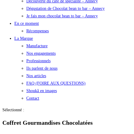
Découverte du café de spécialité – Annecy
Dégustation de Chocolat bean to bar – Annecy
Je fais mon chocolat bean to bar – Annecy
En ce moment
Récompenses
La Marque
Manufacture
Nos engagements
Professionnels
Ils parlent de nous
Nos articles
FAQ (FOIRE AUX QUESTIONS)
Shoukâ en images
Contact
Sélectionné :
Coffret Gourmandises Chocolatées