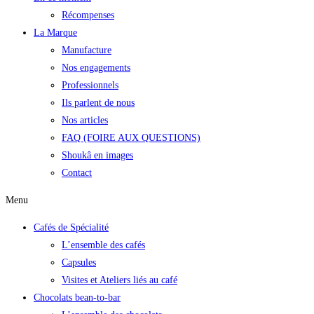
Récompenses
La Marque
Manufacture
Nos engagements
Professionnels
Ils parlent de nous
Nos articles
FAQ (FOIRE AUX QUESTIONS)
Shoukâ en images
Contact
Menu
Cafés de Spécialité
L’ensemble des cafés
Capsules
Visites et Ateliers liés au café
Chocolats bean-to-bar